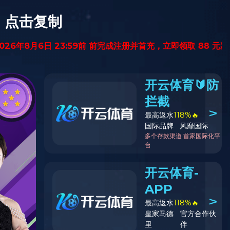
育网站入口(中国)官方网站
书记信箱
院长信箱
旧版回顾
工作
招生就业
校友之窗
下载专区
开展工作调研
览：