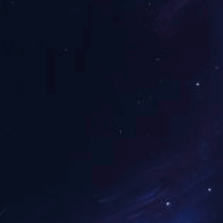
唐本文
汇报了学
（主持工
教育教学