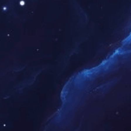
一行参观了学院的党建文化长廊、职工之家、图书室，后来到学
院在党建、思政和学科建设方面的特色和亮点，及学院教师队伍
作）曹务坤围绕学院的学科建设、专业建设、人才引进和博士点
审核评估，法学院在教学要件、培养方案修改、应知应会培训、