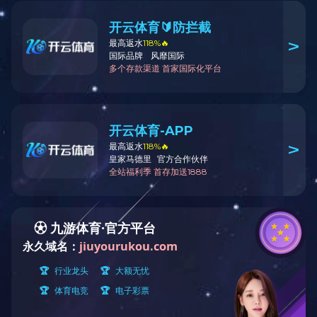
学生风采
开云手机官方网站
|
星
（法学院 何德
主办、外交部国际司
国100多所高校的4
科生何德爽同学在“
国)官方网站在该赛