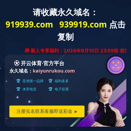
您好，欢迎访问星空体育网站入口(中国)官方网站
星空体育网站
学院概况
党建工作
师资队伍
入口(中国)官方
团学工作
当前位置：
星空体育网站
网站
喜讯
青春学子
资助奖贷
心理健康