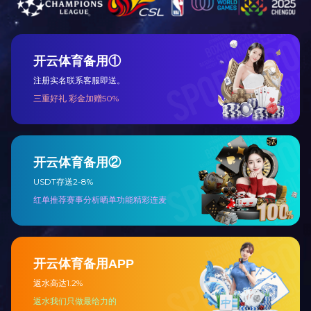
数字贵财
图书馆
教
版权所有 © 2021 星空体育
技术支持：
贵州弈趣云创科