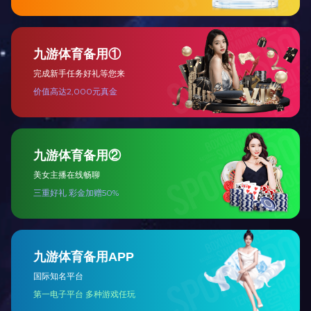
员在法学院副院长
略，最终在比赛中展
辑架构、精准的法律
手”称号。