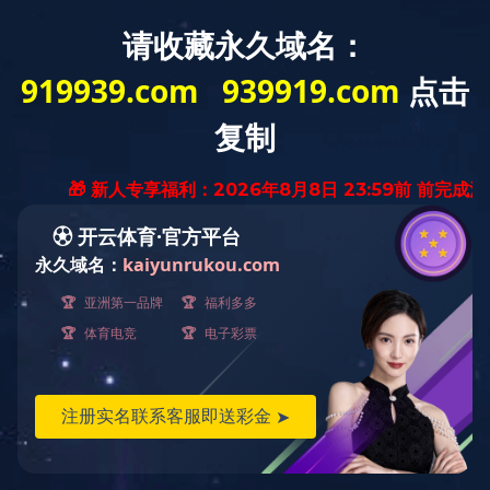
您好，欢迎访问星空体育网站入口(中国)官方网站
星空体育网站
学院概况
党建工作
师资队伍
入口(中国)官方
团学工作
当前位置：
星空体育网站
网站
青春学子
资助奖贷
心理健康